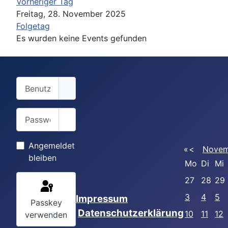
Vorheriger Tag
Freitag, 28. November 2025
Folgetag
Es wurden keine Events gefunden
Benutzername
Passwort
Passwort anzeigen
Angemeldet
«
<
Novem
bleiben
Mo
Di
Mi
27
28
29
3
4
5
Impressum
Passkey
Datenschutzerklärung
10
11
12
verwenden