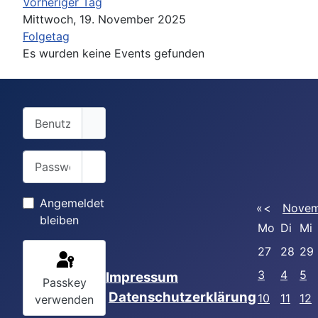
Vorheriger Tag
Mittwoch, 19. November 2025
Folgetag
Es wurden keine Events gefunden
Benutzername
Passwort
Passwort anzeigen
Angemeldet
«
<
Novem
bleiben
Mo
Di
Mi
27
28
29
3
4
5
Impressum
Passkey
Datenschutzerklärung
10
11
12
verwenden