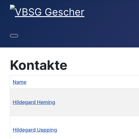
Kontakte
Name
Hildegard Heming
Hildegard Uepping