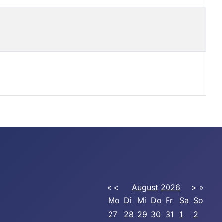
«
<
August
2026
>
»
Mo
Di
Mi
Do
Fr
Sa
So
27
28
29
30
31
1
2