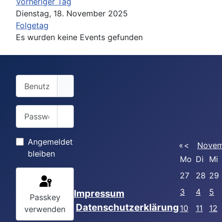
Vorheriger Tag
Dienstag, 18. November 2025
Folgetag
Es wurden keine Events gefunden
Benutzername
Passwort
Passwort anzeigen
Angemeldet
«
<
Novem
bleiben
Mo
Di
Mi
27
28
29
3
4
5
Impressum
Passkey
Datenschutzerklärung
10
11
12
verwenden