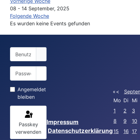
Vorherige Woche
08 - 14 September, 2025
Folgende Woche
Es wurden keine Events gefunden
Benutzername
Passwort
Passwort anzeigen
Angemeldet
«
<
Septe
bleiben
Mo
Di
Mi
1
2
3
8
9
10
Impressum
Passkey
Datenschutzerklärung
15
16
17
verwenden