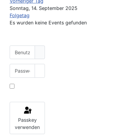
Vorheriger Tag
Sonntag, 14. September 2025
Folgetag
Es wurden keine Events gefunden
Benutzername
Passwort
Passwort anzeigen
Angemeldet
«
<
Septe
bleiben
Mo
Di
Mi
1
2
3
8
9
10
Impressum
Passkey
Datenschutzerklärung
15
16
17
verwenden