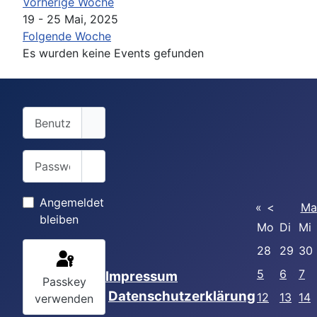
Vorherige Woche
19 - 25 Mai, 2025
Folgende Woche
Es wurden keine Events gefunden
Benutzername
Passwort
Passwort anzeigen
Angemeldet
«
<
Ma
bleiben
Mo
Di
Mi
28
29
30
5
6
7
Impressum
Passkey
Datenschutzerklärung
12
13
14
verwenden