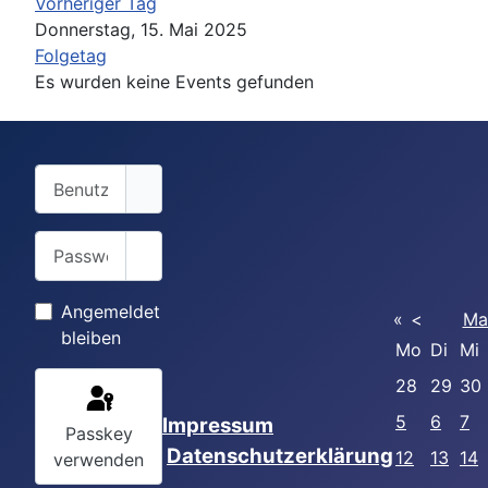
Vorheriger Tag
Donnerstag, 15. Mai 2025
Folgetag
Es wurden keine Events gefunden
Benutzername
Passwort
Passwort anzeigen
Angemeldet
«
<
Ma
bleiben
Mo
Di
Mi
28
29
30
5
6
7
Impressum
Passkey
Datenschutzerklärung
12
13
14
verwenden