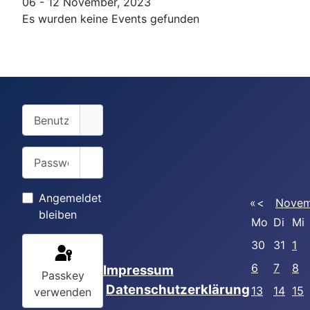
06 - 12 November, 2023
Es wurden keine Events gefunden
Benutzername
Passwort
Passwort anzeigen
Angemeldet
«
<
Novem
bleiben
Mo
Di
Mi
30
31
1
6
7
8
Impressum
Passkey
Datenschutzerklärung
13
14
15
verwenden