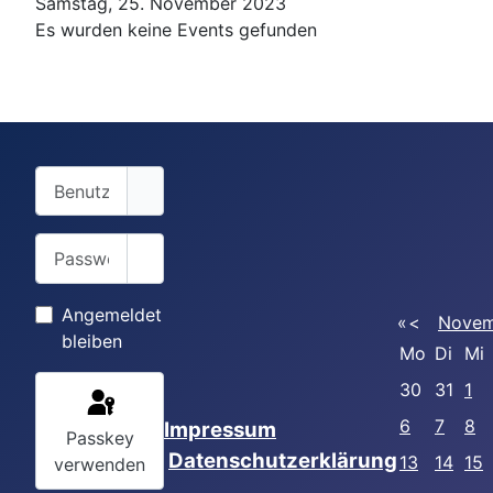
Samstag, 25. November 2023
Es wurden keine Events gefunden
Benutzername
Passwort
Passwort anzeigen
Angemeldet
«
<
Novem
bleiben
Mo
Di
Mi
30
31
1
6
7
8
Impressum
Passkey
Datenschutzerklärung
13
14
15
verwenden