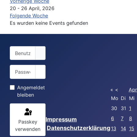
Vorherige Woche
20 - 26 April, 2026
Folgende Woche
Es wurden keine Events gefunden
Benutzername
Passwort
Passwort anzeigen
Angemeldet
«
<
Apr
bleiben
Mo
Di
Mi
30
31
1
6
7
8
Impressum
Passkey
Datenschutzerklärung
13
14
15
verwenden